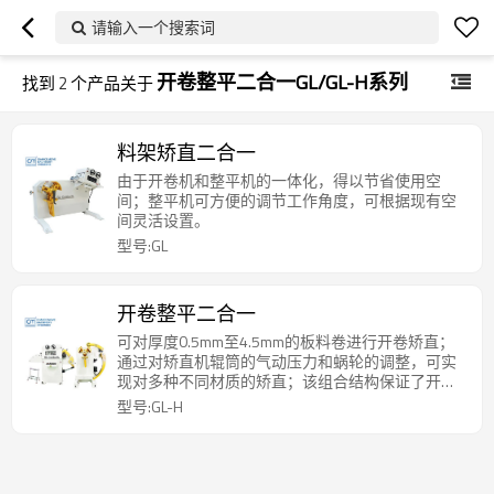
请输入一个搜索词
开卷整平二合一GL/GL-H系列
找到
2
个产品关于
料架矫直二合一
由于开卷机和整平机的一体化，得以节省使用空
间；整平机可方便的调节工作角度，可根据现有空
间灵活设置。
型号:GL
开卷整平二合一
可对厚度0.5mm至4.5mm的板料卷进行开卷矫直；
通过对矫直机辊筒的气动压力和蜗轮的调整，可实
现对多种不同材质的矫直；该组合结构保证了开卷
机与矫直机的同步，节省了工作空间。
型号:GL-H