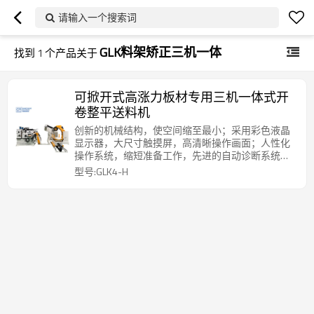
请输入一个搜索词
GLK料架矫正三机一体
找到
1
个产品关于
可掀开式高涨力板材专用三机一体式开
卷整平送料机
创新的机械结构，使空间缩至最小；采用彩色液晶
显示器，大尺寸触摸屏，高清晰操作画面；人性化
操作系统，缩短准备工作，先进的自动诊断系统，
协助掌控本机卓越性能；采用进口伺服系统，确保
型号:GLK4-H
高精度送料；送料滚轮及整平滚轮经特殊热处理，
硬度高（HRC62°）耐磨，寿命长