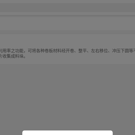
利用率之功能，可将各种卷板材料经开卷、整平、左右移位、冲压下圆等
片收集成料垛。