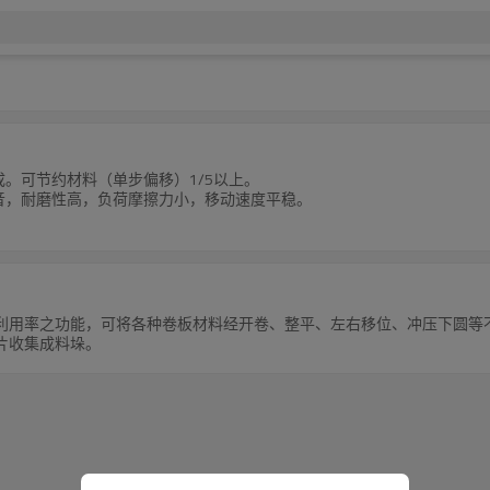
成。可节约材料（单步偏移）1/5以上。
音，耐磨性高，负荷摩擦力小，移动速度平稳。
利用率之功能，可将各种卷板材料经开卷、整平、左右移位、冲压下圆等
片收集成料垛。