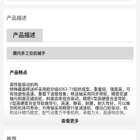
产品描述
产品描述
模内多工位机械手
产品特点
高性能驱动机构
特殊截面移送杆采用航空级6063-T5铝挤成型，重量轻，强度高，可
有效避免高速、重载下波振现象；移送轴采用同步带轮、精密花键
轴与斜面花键齿轮、斜面齿条组合驱动，精密V型高硬度合金导轮、
V型高硬度合金导轨做导引，高速、静音、耐磨，耐久性好，可以做
到和机体同寿命；升降轴采用精密行星减速机、摆动凸轮驱动，机
构设计精巧稳定，配气动重力平衡机构，承载力大，高速响应快。
查看更多
规格参数
推荐